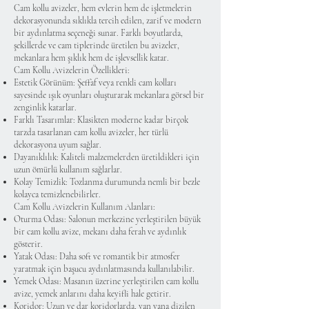
Cam kollu avizeler, hem evlerin hem de işletmelerin
dekorasyonunda sıklıkla tercih edilen, zarif ve modern
bir aydınlatma seçeneği sunar. Farklı boyutlarda,
şekillerde ve cam tiplerinde üretilen bu avizeler,
mekanlara hem şıklık hem de işlevsellik katar.
Cam Kollu Avizelerin Özellikleri:
Estetik Görünüm: Şeffaf veya renkli cam kolları
sayesinde ışık oyunları oluşturarak mekanlara görsel bir
zenginlik katarlar.
Farklı Tasarımlar: Klasikten moderne kadar birçok
tarzda tasarlanan cam kollu avizeler, her türlü
dekorasyona uyum sağlar.
Dayanıklılık: Kaliteli malzemelerden üretildikleri için
uzun ömürlü kullanım sağlarlar.
Kolay Temizlik: Tozlanma durumunda nemli bir bezle
kolayca temizlenebilirler.
Cam Kollu Avizelerin Kullanım Alanları:
Oturma Odası: Salonun merkezine yerleştirilen büyük
bir cam kollu avize, mekanı daha ferah ve aydınlık
gösterir.
Yatak Odası: Daha soft ve romantik bir atmosfer
yaratmak için başucu aydınlatmasında kullanılabilir.
Yemek Odası: Masanın üzerine yerleştirilen cam kollu
avize, yemek anlarını daha keyifli hale getirir.
Koridor: Uzun ve dar koridorlarda, yan yana dizilen