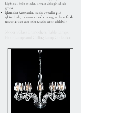
küçük cam kollu avizeler, mekanı daha görsel hale
getirir.
İşletmeler: Restoranlar, kafeler ve oteller gibi
işletmelerde, mekanın atmosferine uygun olarak farklı
tasarımlardaki cam kollu avizeler tercih edilebilir.
Modern Glass Chandeliers, Table Lamps,
Floor Lamps and Ceiling Lamp Collection