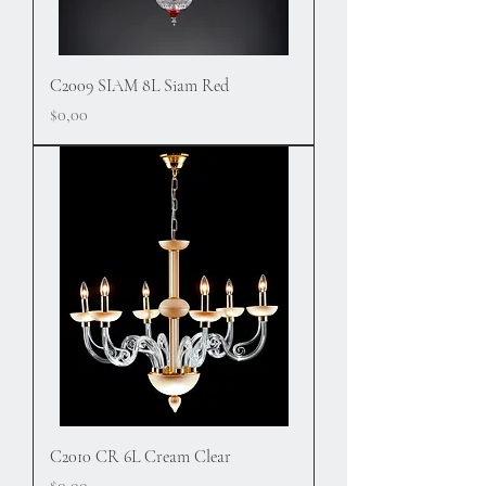
C2009 SIAM 8L Siam Red
Fiyat
$0,00
C2010 CR 6L Cream Clear
Fiyat