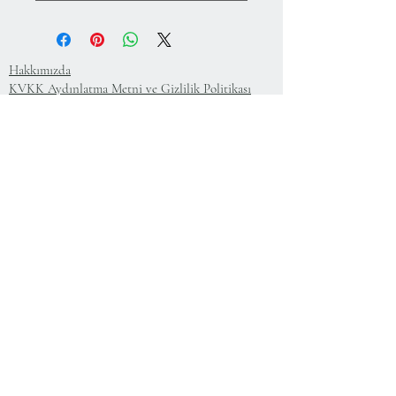
Hakkımızda
KVKK Aydınlatma Metni ve Gizlilik Politikası
Mesafeli Satış Sözleşmesi
İade Koşulları
Kullanım Koşulları
75.Yıl Mahallesi
Cumuriyet Caddesi
No:43-45
Sultangazi-İstanbul-Türkiye
+
90 212 224 64 78
+
90 533 608 17 27
info@cristalworks.com