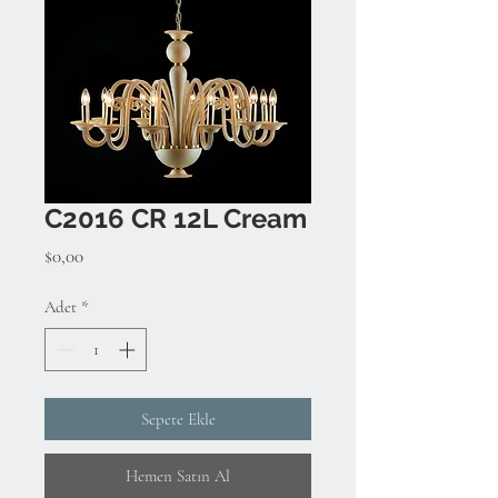
C2016 CR 12L Cream
Fiyat
$0,00
Adet
*
Sepete Ekle
Hemen Satın Al