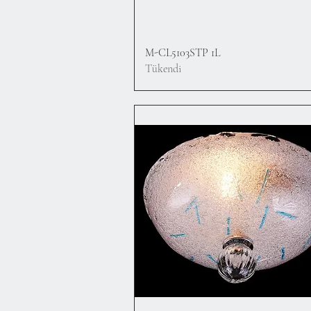
Hızlı Bakış
M-CL5103STP 1L
Tükendi