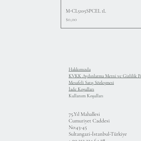
Hızlı Bakış
M-CL5105SPCEL 1L
Fiyat
$0,00
Hakkımızda
KVKK Aydınlatma Metni ve Gizlilik Po
Mesafeli Satış Sözleşmesi
İade Koşulları
Kullanım Koşulları
75.Yıl Mahallesi
Cumuriyet Caddesi
No:43-45
Sultangazi-İstanbul-Türkiye
+ 90 212 224 64 78