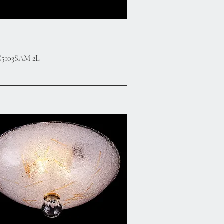
Hızlı Bakış
5103SAM 2L