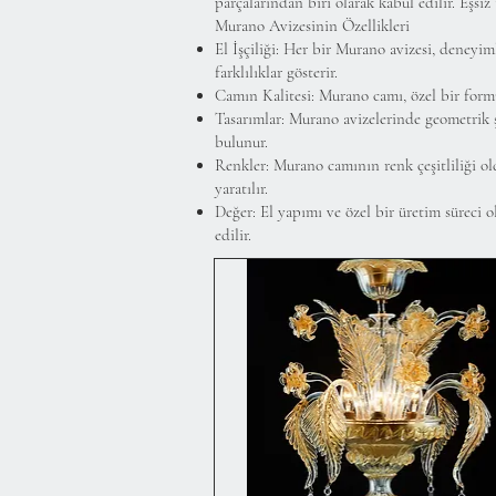
parçalarından biri olarak kabul edilir. Eşsiz 
Murano Avizesinin Özellikleri
El İşçiliği: Her bir Murano avizesi, deneyiml
farklılıklar gösterir.
Camın Kalitesi: Murano camı, özel bir formül v
Tasarımlar: Murano avizelerinde geometrik şe
bulunur.
Renkler: Murano camının renk çeşitliliği old
yaratılır.
Değer: El yapımı ve özel bir üretim süreci o
edilir.