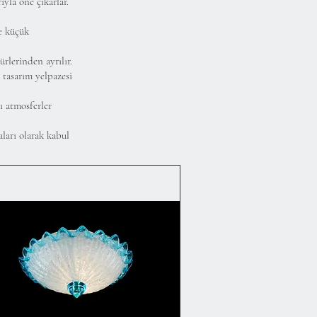
ıyla öne çıkarlar.
ve küçük
ürlerinden ayrılır.
 tasarım yelpazesi
ı atmosferler
aları olarak kabul