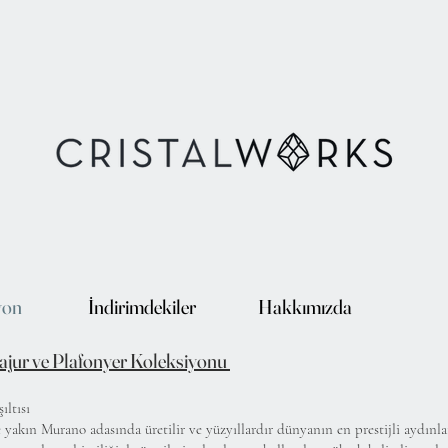
yon
İndirimdekiler
Hakkımızda
ajur ve Plafonyer Koleksiyonu
ıltısı
e yakın Murano adasında üretilir ve yüzyıllardır dünyanın en prestijli aydınl