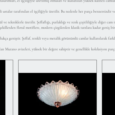
tasarımları, el işçiliğiyle üretilmiş olmaları ve kullanılan yüksek kaliteli camlar
i ustalar tarafından el işçiliğiyle üretilir. Bu nedenle her parça benzersizdir 
e tekniklerle üretilir. Şeffaflığı, parlaklığı ve renk çeşitliliğiyle diğer cam t
killerden floral motiflere, modern çizgilerden klasik tarzlara kadar geniş bir
ukça geniştir. Şeffaf, renkli veya metalik görünümlü camlar kullanılarak farkl
lan Murano avizeleri, yüksek bir değere sahiptir ve genellikle koleksiyon parç