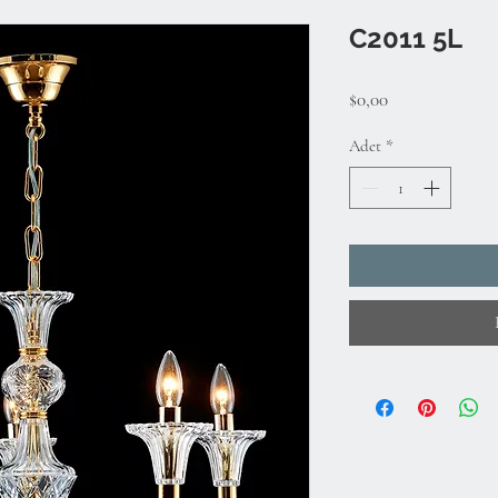
C2011 5L
Fiyat
$0,00
Adet
*