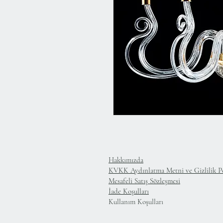
Hakkımızda
KVKK Aydınlatma Metni ve Gizlilik Po
Mesafeli Satış Sözleşmesi
İade Koşulları
Kullanım Koşulları