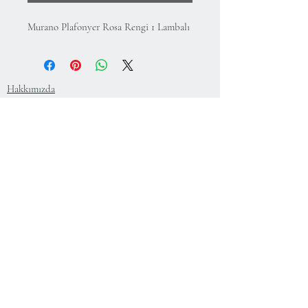
Murano Plafonyer Rosa Rengi 1 Lambalı
Hakkımızda
KVKK Aydınlatma Metni ve Gizlilik Politikası
Mesafeli Satış Sözleşmesi
İade Koşulları
Kullanım Koşulları
75.Yıl Mahallesi
Cumuriyet Caddesi
No:43-45
Sultangazi-İstanbul-Türkiye
+
90 212 224 64 78
+
90 533 608 17 27
info@cristalworks.com