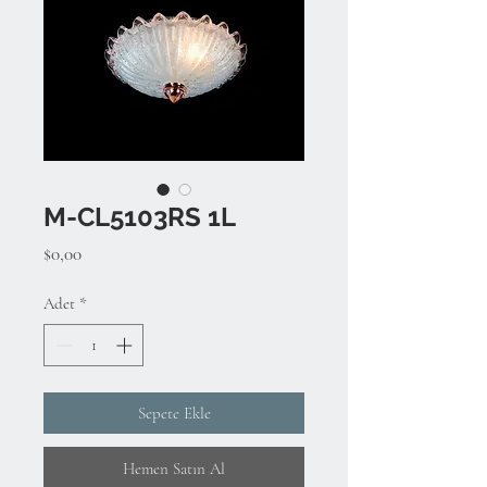
M-CL5103RS 1L
Fiyat
$0,00
Adet
*
Sepete Ekle
Hemen Satın Al