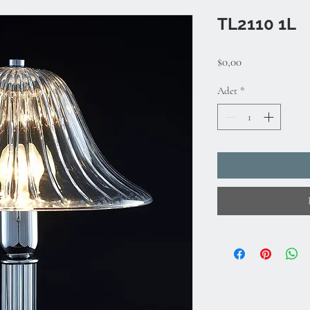
TL2110 1L
Fiyat
$0,00
Adet
*