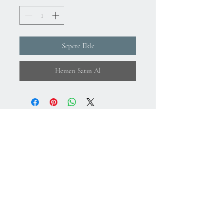
Sepete Ekle
Hemen Satın Al
Hakkımızda
KVKK Aydınlatma Metni ve Gizlilik Politikası
Mesafeli Satış Sözleşmesi
İade Koşulları
Kullanım Koşulları
75.Yıl Mahallesi
Cumuriyet Caddesi