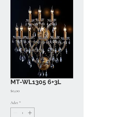
MT-WL1305 6+3L
Fiyat
$0,00
Adet
*