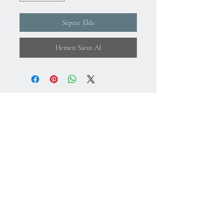
Sepete Ekle
Hemen Satın Al
Hakkımızda
KVKK Aydınlatma Metni ve Gizlilik Politikası
Mesafeli Satış Sözleşmesi
İade Koşulları
Kullanım Koşulları
75.Yıl Mahallesi
Cumuriyet Caddesi
No:43-45
Sultangazi-İstanbul-Türkiye