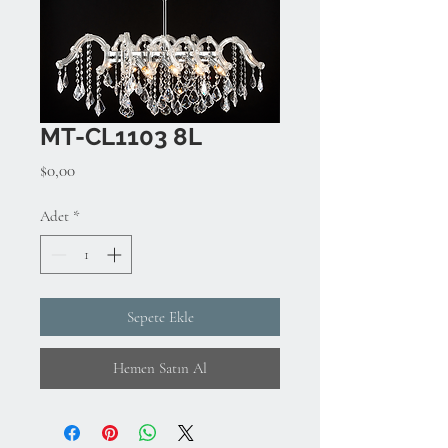
MT-CL1103 8L
Fiyat
$0,00
Adet
*
Sepete Ekle
Hemen Satın Al