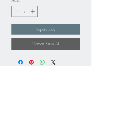
Adet
*
Sepete Ekle
Hemen Satın Al
Hakkımızda
KVKK Aydınlatma Metni ve Gizlilik Politikası
Mesafeli Satış Sözleşmesi
İade Koşulları
Kullanım Koşulları
75.Yıl Mahallesi