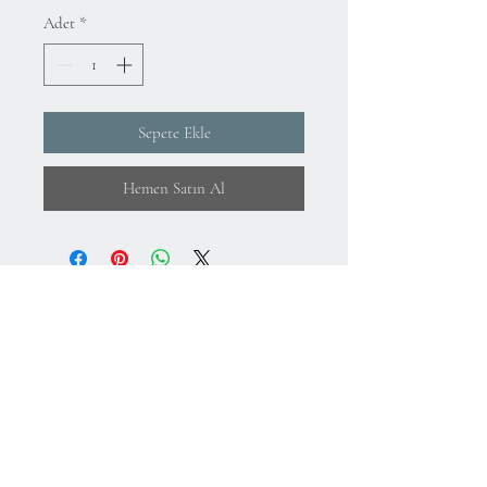
Adet
*
Sepete Ekle
Hemen Satın Al
Hakkımızda
KVKK Aydınlatma Metni ve Gizlilik Politikası
Mesafeli Satış Sözleşmesi
İade Koşulları
Kullanım Koşulları