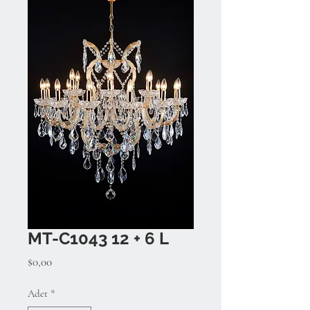
MT-C1043 12 + 6 L
Fiyat
$0,00
Adet
*