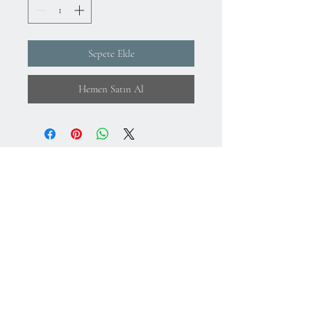
Sepete Ekle
Hemen Satın Al
Hakkımızda
KVKK Aydınlatma Metni ve Gizlilik Politikası
Mesafeli Satış Sözleşmesi
İade Koşulları
Kullanım Koşulları
75.Yıl Mahallesi
Cumuriyet Caddesi
No:43-45