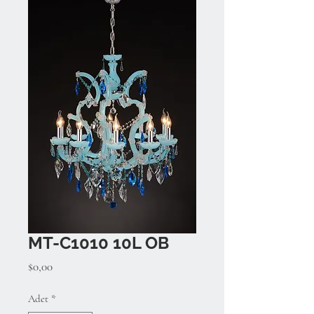
MT-C1010 10L OB
Fiyat
$0,00
Adet
*