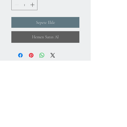
Sepete Ekle
Hemen Satın Al
Hakkımızda
KVKK Aydınlatma Metni ve Gizlilik Politikası
Mesafeli Satış Sözleşmesi
İade Koşulları
Kullanım Koşulları
75.Yıl Mahallesi
Cumuriyet Caddesi
No:43-45