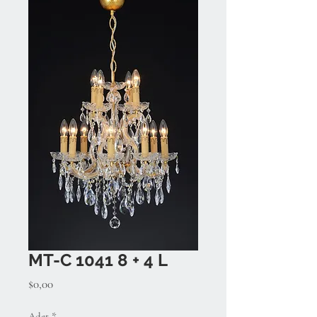
MT-C 1041 8 + 4 L
Fiyat
$0,00
Adet
*