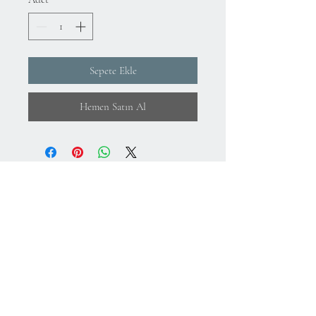
Sepete Ekle
Hemen Satın Al
Hakkımızda
KVKK Aydınlatma Metni ve Gizlilik Politikası
Mesafeli Satış Sözleşmesi
İade Koşulları
Kullanım Koşulları
75.Yıl Mahallesi
Cumuriyet Caddesi