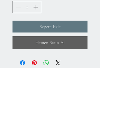
Sepete Ekle
Hemen Satın Al
Hakkımızda
KVKK Aydınlatma Metni ve Gizlilik Politikası
Mesafeli Satış Sözleşmesi
İade Koşulları
Kullanım Koşulları
75.Yıl Mahallesi
Cumuriyet Caddesi