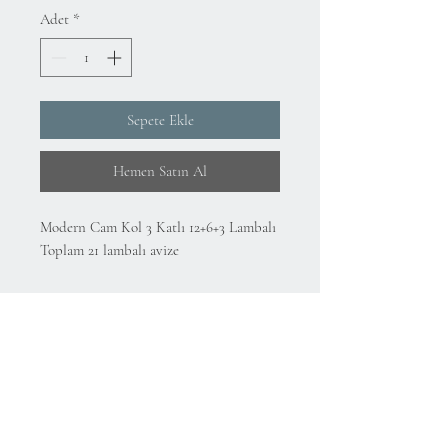
Adet
*
Sepete Ekle
Hemen Satın Al
Modern Cam Kol 3 Katlı 12+6+3 Lambalı
Toplam 21 lambalı avize
Hakkımızda
KVKK Aydınlatma Metni ve Gizlilik Politikası
Mesafeli Satış Sözleşmesi
İade Koşulları
Kullanım Koşulları