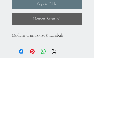
Sepete Ekle
Hemen Satın Al
Modern Cam Avize 8 Lambalı
Hakkımızda
KVKK Aydınlatma Metni ve Gizlilik Politikası
Mesafeli Satış Sözleşmesi
İade Koşulları
Kullanım Koşulları
75.Yıl Mahallesi
Cumuriyet Caddesi
No:43-45
Sultangazi-İstanbul-Türkiye