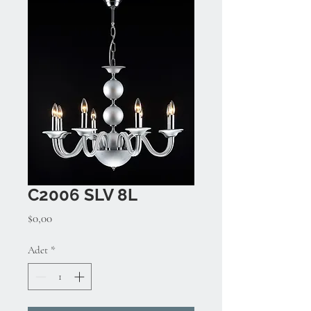
C2006 SLV 8L
Fiyat
$0,00
Adet
*