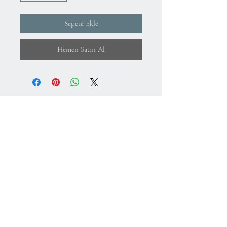
Sepete Ekle
Hemen Satın Al
Hakkımızda
KVKK Aydınlatma Metni ve Gizlilik Politikası
Mesafeli Satış Sözleşmesi
İade Koşulları
Kullanım Koşulları
75.Yıl Mahallesi
Cumuriyet Caddesi
No:43-45
Sultangazi-İstanbul-Türkiye