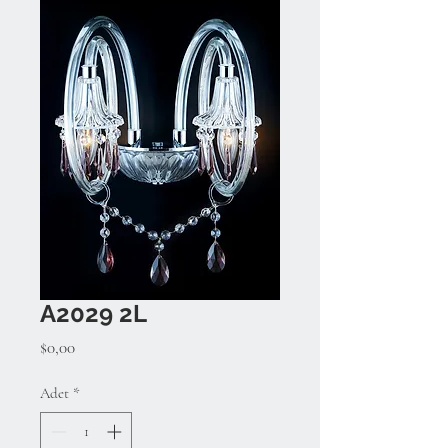
A2029 2L
Fiyat
$0,00
Adet
*