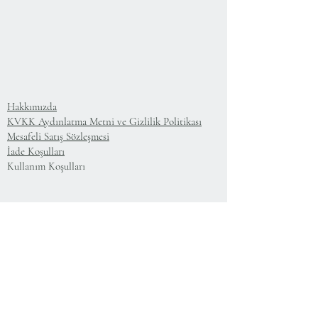
Hakkımızda
KVKK Aydınlatma Metni ve Gizlilik Politikası
Mesafeli Satış Sözleşmesi
İade Koşulları
Kullanım Koşulları
75.Yıl Mahallesi
Cumuriyet Caddesi
No:43-45
Sultangazi-İstanbul-Türkiye
+
90 212 224 64 78
+
90 533 608 17 27